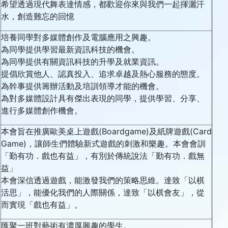
希望透過現代舞表達情感，都歡迎你來與我們一起揮灑汗
水，創造難忘的回憶
培養同學對多媒體創作及電腦應用之興趣。
為同學提供學習最新資訊科技的機會。
為同學提供有關資訊科技的升學及就業資訊。
提倡欣賞他人、認真投入、追求卓越及熱心服務的態度。
為幹事提供籌辦活動及培訓領導才能的機會。
為對多媒體設計具有傑出表現的同學，提供學習、分享、
進行多媒體創作機會。
本會旨在推廣歐美桌上遊戲(Boardgame)及紙牌遊戲(Card
Game)，讓師生們體驗新式遊戲的刺激和樂趣。本會會訓
「勤有功．戲也有益」，有別於傳統說法「勤有功．戲無
益」
本會深信透過遊戲，能激發我們的策略思維。達致「以棋
活思」，能優化我們的人際關係，達致「以棋會友」，從
而實現「戲也有益」。
匯聚一班對藝術有濃厚興趣的學生。