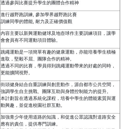
透過參與比賽提升學生的團體合作精神
進行越野跑訓練, 參加學界越野跑比賽
訓練同學的體能, 耐力及正確價值觀
內容主要以新興運動健球及地壺球作主要訓練項目，讓學
會會員有不同運動項目體驗。
跳繩運動是一項簡單有趣的健康運動，亦能培養學生積極
進取，堅毅不屈、團隊合作的精神。
透過不同的比賽，學員得到跳繩運動帶來的好處的同時，
更能擴闊視野。
街頭健身結合自重訓練與創意動作，源自都市公共空間，
強調學生自主挑戰、團隊互助與身體控制能力的提升。
本計劃旨在透過系統化課程，培養中學生的體能素質與運
動興趣，並促進校園社群互動。
加強青少年使用道路的知識，和促進公眾認識對道路安全
應有的責任，提供專門訓練。