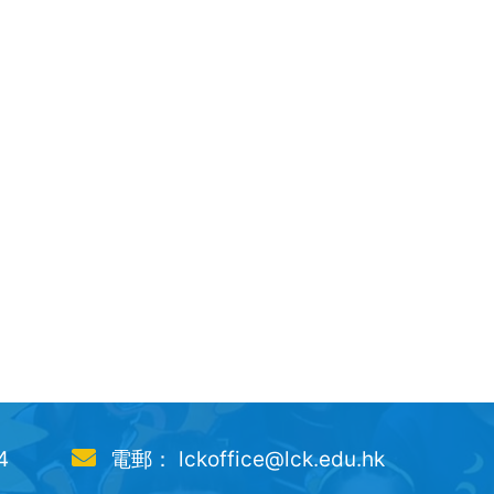
4
電郵： lckoffice@lck.edu.hk