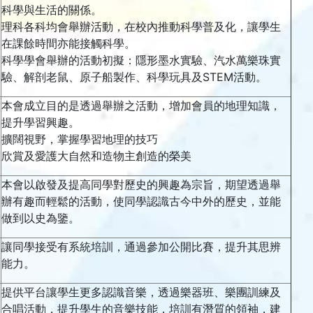
科學與生活的關係。
理科各科均會舉辦活動，在校內推動科學普及化，讓學生
在課餘時間亦能接觸科學。
科學學會舉辦的活動初擬：隱形墨水實驗、汽水萬樂珠實
驗、解剖老鼠、原子船製作、科學玩具及STEM活動。
本會成立目的是透過舉辦之活動，增加會員的地理知識，
提升學習興趣。
擴闊視野，掌握學習地理的技巧
欣賞及愛護大自然和造物主創造的榮美
本會以啟發及提高同學對歷史的興趣為宗旨，期望透過舉
辦有趣而輕鬆的活動，使同學認識古今中外的歷史，並能
做到以史為鑒。
讓同學接受有系統培訓，通過參加公開比賽，提升其思辨
能力。
提供平台讓學生更多認識音樂，透過樂器班、樂團訓練及
合唱活動，提升學生的音樂技能，培訓有潛質的領袖，建