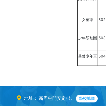
女童軍
502
少年領袖團
503
基督少年軍
504
地址： 新界屯門安定邨。
學校地圖