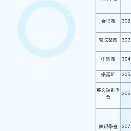
合唱團
302
管弦樂團
303
中樂團
304
樂器班
305
英文話劇學
306
會
舞蹈學會
307