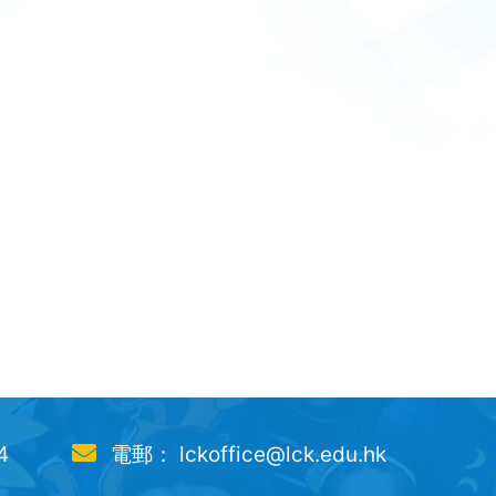
4
電郵： lckoffice@lck.edu.hk