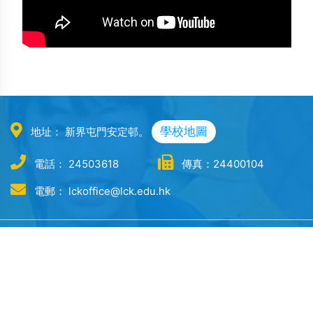
學校地圖
地址： 新界屯門安定邨。
電話： 24503618
傳真：24400104
電郵： lckoffice@lck.edu.hk
學校概覽
學校行政
學與教
辦學團體
學校報告 School Report
課程及教學語言
辧學理念
學校計劃 School Plan
學科網頁