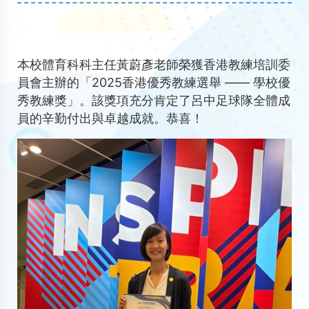
本校體育科科主任黃蔚彥老師榮獲香港教練培訓委
員會主辦的「2025香港優秀教練選舉 —— 學校優
秀教練獎」。該獎項充分肯定了呂中足球隊全體成
員的辛勤付出與卓越成就。恭喜！