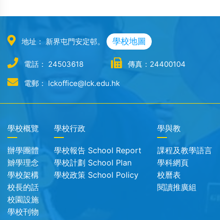
學校地圖
地址： 新界屯門安定邨。
電話： 24503618
傳真：24400104
電郵： lckoffice@lck.edu.hk
學校概覽
學校行政
學與教
辦學團體
學校報告 School Report
課程及教學語言
辧學理念
學校計劃 School Plan
學科網頁
學校架構
學校政策 School Policy
校曆表
校長的話
閱讀推廣組
校園設施
學校刊物