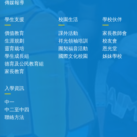
傳媒報導
學生支援
校園生活
學校伙伴
價值教育
課外活動
家長教師會
生涯規劃
祥光領袖培訓
校友會
靈育栽培
團契福音活動
恩光堂
學生成長組
國際文化校園
姊妹學校
德育及公民教育組
家長教育
入學資訊
中一
中二至中四
聯絡方法