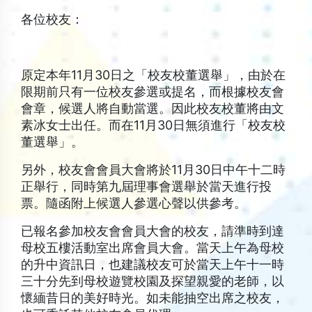
各位校友：
原定本年11月30日之「校友校董選舉」，由於在
限期前只有一位校友參選或提名，而根據校友會
會章，候選人將自動當選。因此校友校董將由文
素冰女士出任。而在11月30日無須進行「校友校
董選舉」。
另外，校友會會員大會將於11月30日中午十二時
正舉行，同時第九屆理事會選舉於當天進行投
票。隨函附上候選人參選心聲以供參考。
已報名參加校友會會員大會的校友，請準時到達
母校五樓活動室出席會員大會。當天上午為母校
的升中資訊日，也建議校友可於當天上午十一時
三十分先到母校遊覽校園及探望親愛的老師，以
懷緬昔日的美好時光。如未能抽空出席之校友，