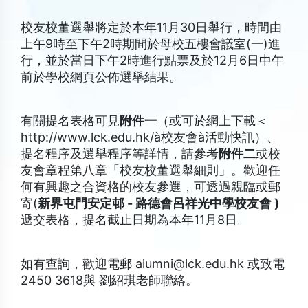
校友校董選舉將定於本年11月30日舉行，時間由
上午9時至下午2時期間於母校五樓會議室(一)進
行，並於當日下午2時進行點票及於12月6日中午
前於學校網頁公佈選舉結果。
有關提名表格可見
附件一
（或可於網上下載＜
http://www.lck.edu.hk/à校友會à活動快訊）、
提名程序及選舉程序等詳情，請參考
附件二
或校
友會章程第八章「校友校董選舉細則」。歡迎任
何有興趣之合資格的校友參選，可透過親臨或郵
寄(
新界屯門安定邨
-
路德會呂祥光中學校友會
)
遞交表格，提名截止日期為本年11月8日。
如有查詢，歡迎電郵 alumni@lck.edu.hk 或致電
2450 3618與 劉紹琪老師聯絡。