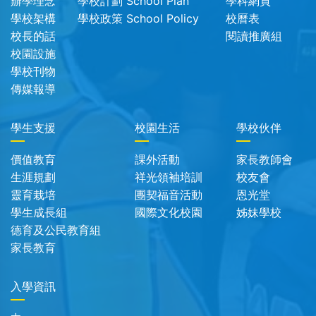
辧學理念
學校計劃 School Plan
學科網頁
學校架構
學校政策 School Policy
校曆表
校長的話
閱讀推廣組
校園設施
學校刊物
傳媒報導
學生支援
校園生活
學校伙伴
價值教育
課外活動
家長教師會
生涯規劃
祥光領袖培訓
校友會
靈育栽培
團契福音活動
恩光堂
學生成長組
國際文化校園
姊妹學校
德育及公民教育組
家長教育
入學資訊